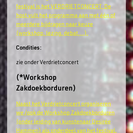
festival is het VERDRIETCONCERT. De
host vult het programma aan met één of
meerdere bijdragen naar keuze
(workshop, lezing, debat,…).
Condities:
zie onder Verdrietconcert
(*Workshop
Zakdoekborduren)
Naast het Verdrietconcert organiseren
we /ook de Workshop Zakdoekborduren
(onder leiding van kunstenaar Desirée
Hammen) als onderdeel van het festival.