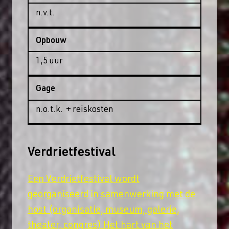
n.v.t.
Opbouw
1,5 uur
Gage
n.o.t.k. + reiskosten
Verdrietfestival
Een Verdrietfestival wordt
georganiseerd in samenwerking met de
host (organisatie, museum, galerie,
theater, congres) Het hart van het