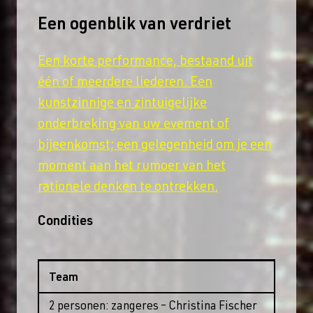
Een ogenblik van verdriet
Een korte performance, bestaand uit
één of meerdere liederen. Een
kunstzinnige en zintuigelijke
onderbreking van uw evement of
bijeenkomst; een gelegenheid om je een
moment aan het rumoer van het
rationele denken te ontrekken.
Condities
Team
2 personen: zangeres – Christina Fischer