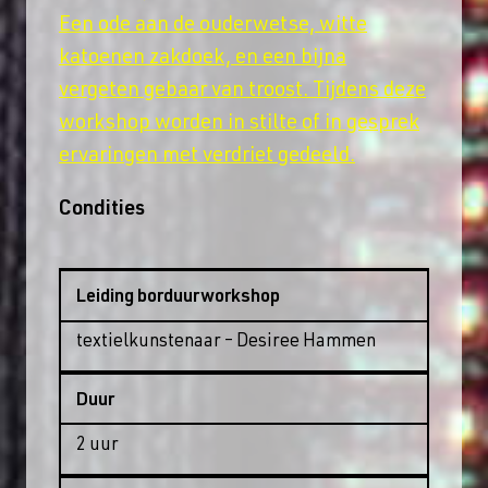
Een ode aan de ouderwetse, witte
katoenen zakdoek, en een bijna
vergeten gebaar van troost. Tijdens deze
workshop worden in stilte of in gesprek
ervaringen met verdriet gedeeld.
Condities
Leiding borduurworkshop
textielkunstenaar – Desiree Hammen
Duur
2 uur