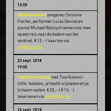
15:00
Verdrietconcert
zangeres Christina
Fischer, performer Lucas Devroe en
pianist Michael Rämisch nemen ons mee
op een reis naar de bodem van het
verdriet. € 12,- / kaarten via
phil@logoi.de
22 sept. 2018
19:00
Theaterworkshop
met Tina Kukovic-
Ulfik: loslaten, je hoofd vrijmaken en je
lichaam voelen. € 20,- / € 15,- /
reserveren via
phil@logoi.de
23 sept. 2018