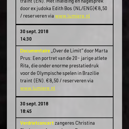
traint (EN). Met inleiding en nagesprek
door ex judoka Edith Bos (NL/ENG)€ 8,50
/ reserveren via
www.lumiere.nl
30 sept. 2018
14:30
Documentaire
„Over de Limit” door Marta
Prus: Een portret van de 20- jarige atlete
Rita, die onder enorme prestatiedruk
voor de Olympische spelen in Brazilie
traint (EN). € 8,50 / reserveren via
www.lumiere.nl
30 sept. 2018
18:45
Verdrietconcert
zangeres Christina