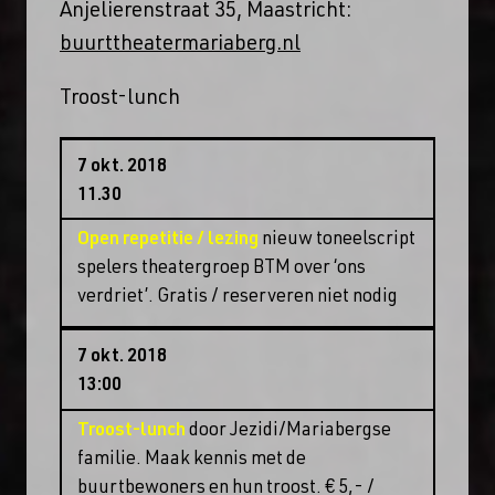
Anjelierenstraat 35, Maastricht:
buurttheatermariaberg.nl
Troost-lunch
7 okt. 2018
11.30
Open repetitie / lezing
nieuw toneelscript
spelers theatergroep BTM over ‘ons
verdriet’. Gratis / reserveren niet nodig
7 okt. 2018
13:00
Troost-lunch
door Jezidi/Mariabergse
familie. Maak kennis met de
buurtbewoners en hun troost. € 5,- /