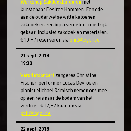
Workshop Zakdoekborduren
met
kunstenaar Desiree Hammen. Een ode
aan de ouderwetse witte katoenen
zakdoek en een bijna vergeten troostrijk
gebaar. Inclusief zakdoek en materialen.
€ 10,- / reserveren via
phil@logoi.de
21 sept. 2018
19:30
Verdrietconcert
zangeres Christina
Fischer, performer Lucas Devroe en
pianist Michael Rämisch nemen ons mee
op een reis naar de bodem van het
verdriet. € 12,- / kaarten via
phil@logoi.de
22 sept. 2018