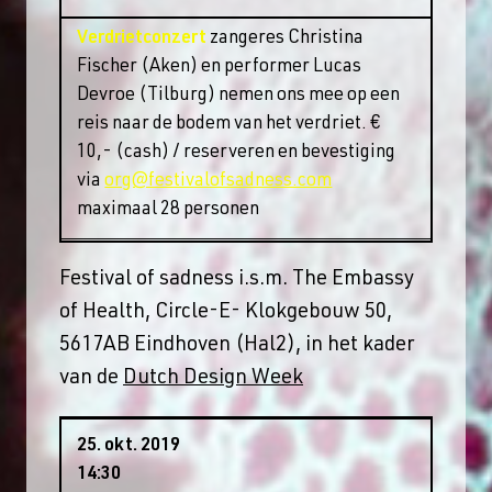
Verdrietconzert
zangeres Christina
Fischer (Aken) en performer Lucas
Devroe (Tilburg) nemen ons mee op een
reis naar de bodem van het verdriet. €
10,- (cash) / reserveren en bevestiging
via
org@festivalofsadness.com
maximaal 28 personen
Festival of sadness i.s.m. The Embassy
of Health, Circle-E- Klokgebouw 50,
5617AB Eindhoven (Hal2), in het kader
van de
Dutch Design Week
25. okt. 2019
14:30